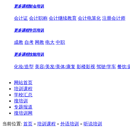
更多课程
财会培训
会计证
会计职称
会计继续教育
会计电算化
注册会计师
更多课程
学历培训
成教
自考
网教
电大
中职
更多课程
技能培训
化妆/造型
美容/美发/美体/康复
影楼影视
驾驶/学车
餐饮/
网站首页
培训课程
学校汇总
搜培训
专题报道
搜培训网
当前位置:
首页
»
培训课程
»
外语培训
»
听说培训