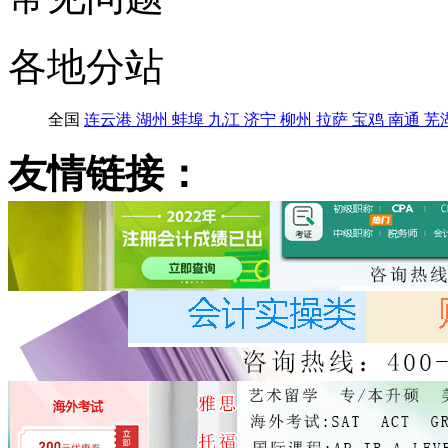
各地分站
全国
连云港
湖州
蚌埠
九江
济宁
柳州
拉萨
宝鸡
南通
芜
友情链接：