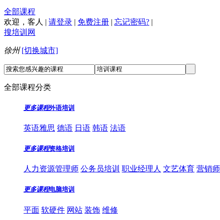
全部课程
欢迎，
客人
|
请登录
|
免费注册
|
忘记密码?
|
搜培训网
徐州
[切换城市]
全部课程分类
更多课程
外语培训
英语雅思
德语
日语
韩语
法语
更多课程
资格培训
人力资源管理师
公务员培训
职业经理人
文艺体育
营销师
更多课程
电脑培训
平面
软硬件
网站
装饰
维修