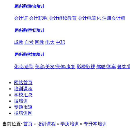
更多课程
财会培训
会计证
会计职称
会计继续教育
会计电算化
注册会计师
更多课程
学历培训
成教
自考
网教
电大
中职
更多课程
技能培训
化妆/造型
美容/美发/美体/康复
影楼影视
驾驶/学车
餐饮/
网站首页
培训课程
学校汇总
搜培训
专题报道
搜培训网
当前位置:
首页
»
培训课程
»
学历培训
»
专升本培训