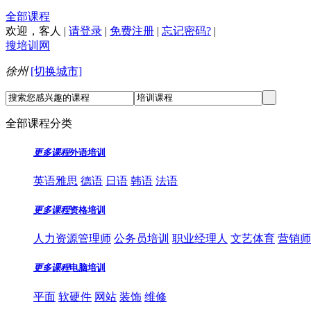
全部课程
欢迎，
客人
|
请登录
|
免费注册
|
忘记密码?
|
搜培训网
徐州
[切换城市]
全部课程分类
更多课程
外语培训
英语雅思
德语
日语
韩语
法语
更多课程
资格培训
人力资源管理师
公务员培训
职业经理人
文艺体育
营销师
更多课程
电脑培训
平面
软硬件
网站
装饰
维修