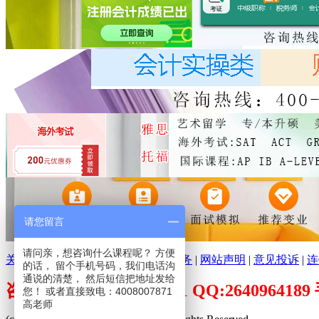
请您留言
请问亲，想咨询什么课程呢？ 方便
关于环球培训网
|
分支机构
|
广告服务
|
网站声明
|
意见投诉
|
连
的话， 留个手机号码，我们电话沟
通说的清楚， 然后短信把地址发给
咨询电话：400-800-7871 QQ:26409641
您！ 或者直接致电：4008007871
高老师