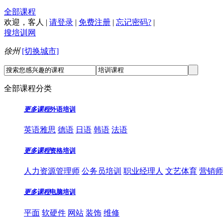
全部课程
欢迎，
客人
|
请登录
|
免费注册
|
忘记密码?
|
搜培训网
徐州
[切换城市]
全部课程分类
更多课程
外语培训
英语雅思
德语
日语
韩语
法语
更多课程
资格培训
人力资源管理师
公务员培训
职业经理人
文艺体育
营销师
更多课程
电脑培训
平面
软硬件
网站
装饰
维修