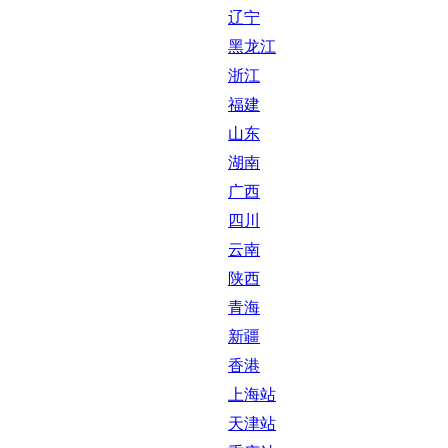
辽宁
黑龙江
浙江
福建
山东
湖南
广西
四川
云南
陕西
青海
新疆
香港
上海站
天津站