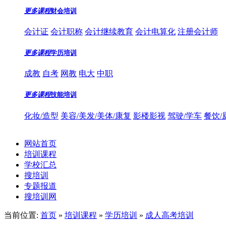
更多课程
财会培训
会计证
会计职称
会计继续教育
会计电算化
注册会计师
更多课程
学历培训
成教
自考
网教
电大
中职
更多课程
技能培训
化妆/造型
美容/美发/美体/康复
影楼影视
驾驶/学车
餐饮/
网站首页
培训课程
学校汇总
搜培训
专题报道
搜培训网
当前位置:
首页
»
培训课程
»
学历培训
»
成人高考培训