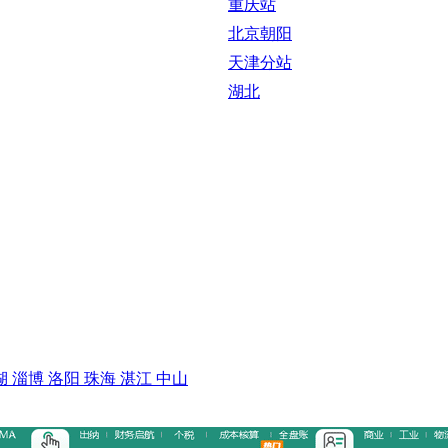
重庆站
北京朝阳
天津分站
湖北
湖
淄博
洛阳
珠海
湛江
中山