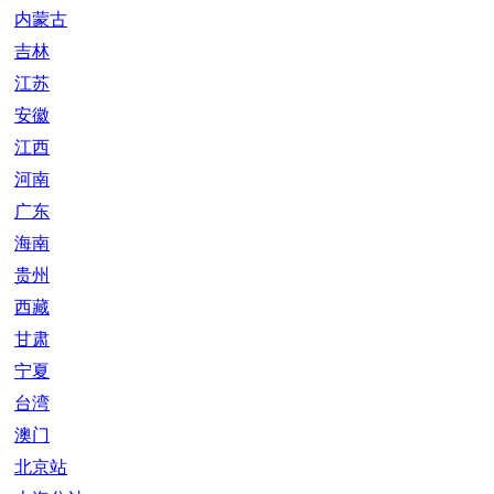
内蒙古
吉林
江苏
安徽
江西
河南
广东
海南
贵州
西藏
甘肃
宁夏
台湾
澳门
北京站