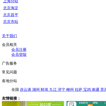
上海分站
北京海淀
北京昌平
北京市站
关于我们
会员相关
会员注册
会员登陆
广告服务
常见问题
各地分站
全国
连云港
湖州
蚌埠
九江
济宁
柳州
拉萨
宝鸡
南通
芜
友情链接：