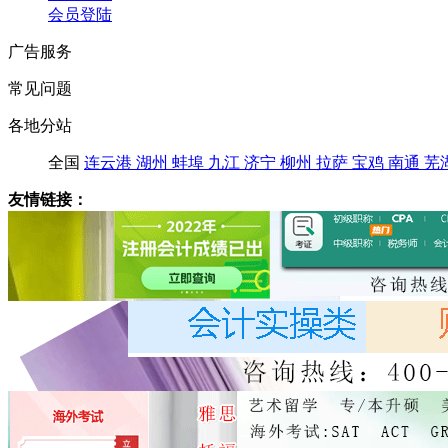
会员登陆
广告服务
常见问题
各地分站
全国
连云港
湖州
蚌埠
九江
济宁
柳州
拉萨
宝鸡
南通
芜
友情链接：