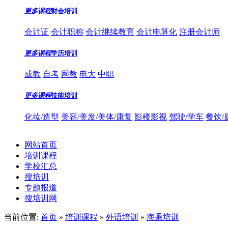
更多课程
财会培训
会计证
会计职称
会计继续教育
会计电算化
注册会计师
更多课程
学历培训
成教
自考
网教
电大
中职
更多课程
技能培训
化妆/造型
美容/美发/美体/康复
影楼影视
驾驶/学车
餐饮/
网站首页
培训课程
学校汇总
搜培训
专题报道
搜培训网
当前位置:
首页
»
培训课程
»
外语培训
»
海乘培训