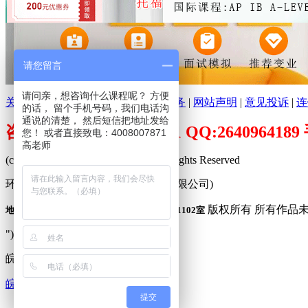
请您留言
请问亲，想咨询什么课程呢？ 方便
关于环球培训网
|
分支机构
|
广告服务
|
网站声明
|
意见投诉
|
连
的话， 留个手机号码，我们电话沟
通说的清楚， 然后短信把地址发给
咨询电话：400-800-7871 QQ:26409641
您！ 或者直接致电：4008007871
高老师
(c)2009-2026 www.peixuncn.net All Rights Reserved
环球培训网™ (合肥寰品信息科技有限公司)
版权所有 所有作品
地址：合肥市庐阳区固镇路3388号旭辉中心1102室
"));
皖公网安备 34010302001240
皖ICP备09001683号-1
提交