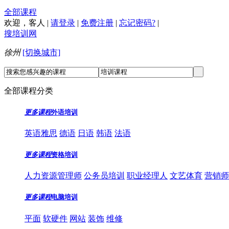
全部课程
欢迎，
客人
|
请登录
|
免费注册
|
忘记密码?
|
搜培训网
徐州
[切换城市]
全部课程分类
更多课程
外语培训
英语雅思
德语
日语
韩语
法语
更多课程
资格培训
人力资源管理师
公务员培训
职业经理人
文艺体育
营销师
更多课程
电脑培训
平面
软硬件
网站
装饰
维修