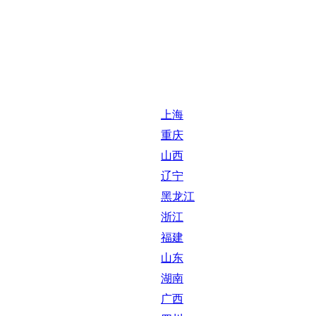
上海
重庆
山西
辽宁
黑龙江
浙江
福建
山东
湖南
广西