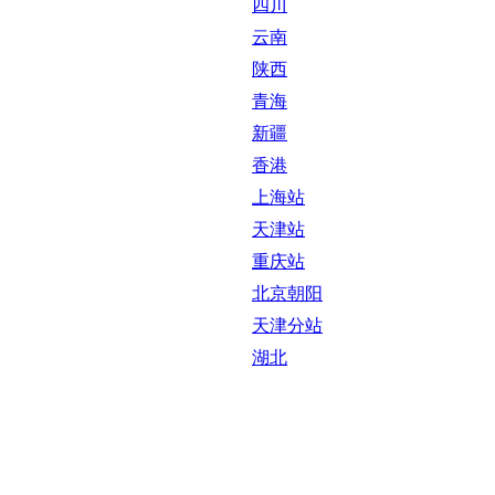
四川
云南
陕西
青海
新疆
香港
上海站
天津站
重庆站
北京朝阳
天津分站
湖北