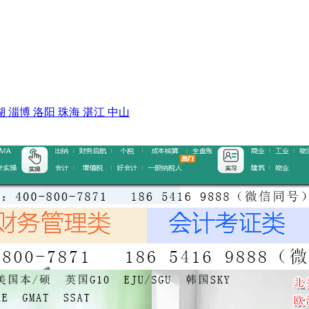
湖
淄博
洛阳
珠海
湛江
中山