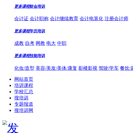
更多课程
财会培训
会计证
会计职称
会计继续教育
会计电算化
注册会计师
更多课程
学历培训
成教
自考
网教
电大
中职
更多课程
技能培训
化妆/造型
美容/美发/美体/康复
影楼影视
驾驶/学车
餐饮/
网站首页
培训课程
学校汇总
搜培训
专题报道
搜培训网