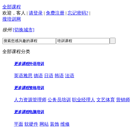
全部课程
欢迎，
客人
|
请登录
|
免费注册
|
忘记密码?
|
搜培训网
徐州
[切换城市]
全部课程分类
更多课程
外语培训
英语雅思
德语
日语
韩语
法语
更多课程
资格培训
人力资源管理师
公务员培训
职业经理人
文艺体育
营销师
更多课程
电脑培训
平面
软硬件
网站
装饰
维修