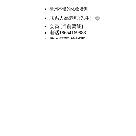
徐州不错的化妆培训
联系人
高老师(先生)
会员
[
当前离线
]
电话
18654169888
地区
江苏-徐州市
地址
徐州不错的化妆培训