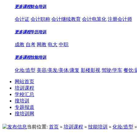
更多课程
财会培训
会计证
会计职称
会计继续教育
会计电算化
注册会计师
更多课程
学历培训
成教
自考
网教
电大
中职
更多课程
技能培训
化妆/造型
美容/美发/美体/康复
影楼影视
驾驶/学车
餐饮/
网站首页
培训课程
学校汇总
搜培训
专题报道
搜培训网
当前位置:
首页
»
培训课程
»
技能培训
»
化妆/造型
»