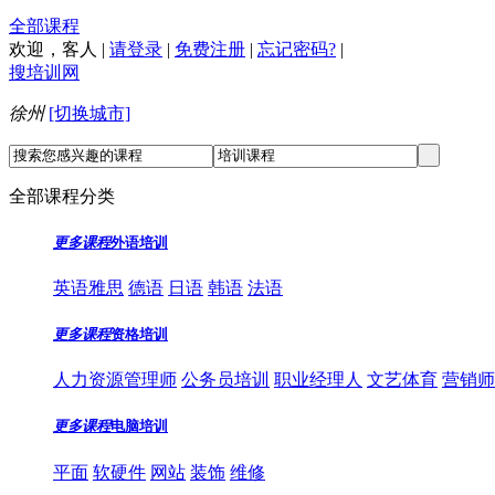
全部课程
欢迎，
客人
|
请登录
|
免费注册
|
忘记密码?
|
搜培训网
徐州
[切换城市]
全部课程分类
更多课程
外语培训
英语雅思
德语
日语
韩语
法语
更多课程
资格培训
人力资源管理师
公务员培训
职业经理人
文艺体育
营销师
更多课程
电脑培训
平面
软硬件
网站
装饰
维修