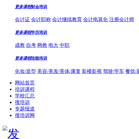
更多课程
财会培训
会计证
会计职称
会计继续教育
会计电算化
注册会计师
更多课程
学历培训
成教
自考
网教
电大
中职
更多课程
技能培训
化妆/造型
美容/美发/美体/康复
影楼影视
驾驶/学车
餐饮/
网站首页
培训课程
学校汇总
搜培训
专题报道
搜培训网