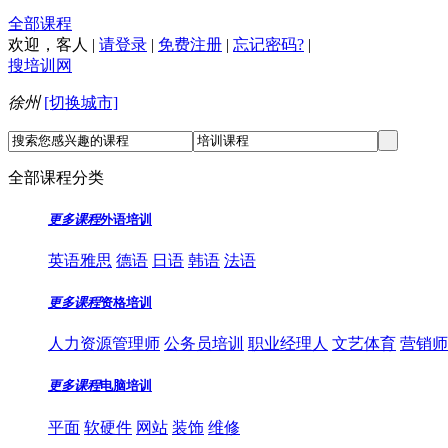
全部课程
欢迎，
客人
|
请登录
|
免费注册
|
忘记密码?
|
搜培训网
徐州
[切换城市]
全部课程分类
更多课程
外语培训
英语雅思
德语
日语
韩语
法语
更多课程
资格培训
人力资源管理师
公务员培训
职业经理人
文艺体育
营销师
更多课程
电脑培训
平面
软硬件
网站
装饰
维修