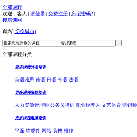
全部课程
欢迎，
客人
|
请登录
|
免费注册
|
忘记密码?
|
搜培训网
徐州
[切换城市]
全部课程分类
更多课程
外语培训
英语雅思
德语
日语
韩语
法语
更多课程
资格培训
人力资源管理师
公务员培训
职业经理人
文艺体育
营销师
更多课程
电脑培训
平面
软硬件
网站
装饰
维修