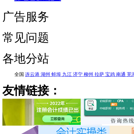
广告服务
常见问题
各地分站
全国
连云港
湖州
蚌埠
九江
济宁
柳州
拉萨
宝鸡
南通
芜
友情链接：