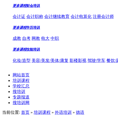
更多课程
财会培训
会计证
会计职称
会计继续教育
会计电算化
注册会计师
更多课程
学历培训
成教
自考
网教
电大
中职
更多课程
技能培训
化妆/造型
美容/美发/美体/康复
影楼影视
驾驶/学车
餐饮/
网站首页
培训课程
学校汇总
搜培训
专题报道
搜培训网
当前位置:
首页
»
培训课程
»
外语培训
»
德语