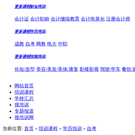
更多课程
财会培训
会计证
会计职称
会计继续教育
会计电算化
注册会计师
更多课程
学历培训
成教
自考
网教
电大
中职
更多课程
技能培训
化妆/造型
美容/美发/美体/康复
影楼影视
驾驶/学车
餐饮/
网站首页
培训课程
学校汇总
搜培训
专题报道
搜培训网
当前位置:
首页
»
培训课程
»
学历培训
»
自考