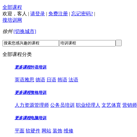
全部课程
欢迎，
客人
|
请登录
|
免费注册
|
忘记密码?
|
搜培训网
徐州
[切换城市]
全部课程分类
更多课程
外语培训
英语雅思
德语
日语
韩语
法语
更多课程
资格培训
人力资源管理师
公务员培训
职业经理人
文艺体育
营销师
更多课程
电脑培训
平面
软硬件
网站
装饰
维修