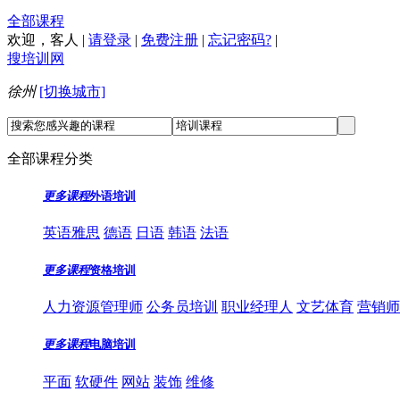
全部课程
欢迎，
客人
|
请登录
|
免费注册
|
忘记密码?
|
搜培训网
徐州
[切换城市]
全部课程分类
更多课程
外语培训
英语雅思
德语
日语
韩语
法语
更多课程
资格培训
人力资源管理师
公务员培训
职业经理人
文艺体育
营销师
更多课程
电脑培训
平面
软硬件
网站
装饰
维修