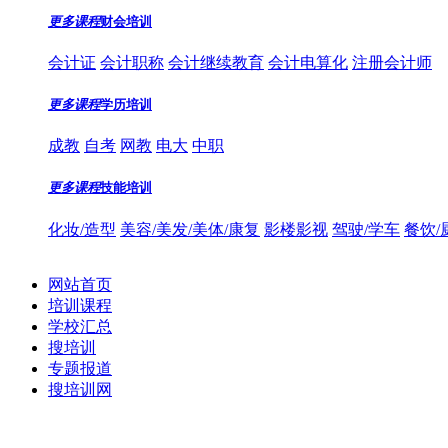
更多课程
财会培训
会计证
会计职称
会计继续教育
会计电算化
注册会计师
更多课程
学历培训
成教
自考
网教
电大
中职
更多课程
技能培训
化妆/造型
美容/美发/美体/康复
影楼影视
驾驶/学车
餐饮/
网站首页
培训课程
学校汇总
搜培训
专题报道
搜培训网