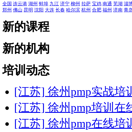
全国
连云港
湖州
蚌埠
九江
济宁
柳州
拉萨
宝鸡
南通
芜湖
淄
郑州
佛山
昆明
沈阳
大连
长春
哈尔滨
杭州
合肥
福州
济南
青
新的课程
新的机构
培训动态
[江苏] 徐州pmp实战培
[江苏] 徐州pmp培训
[江苏] 徐州pmp在线