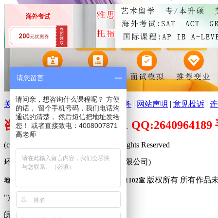
请您留言
请问亲，想咨询什么课程呢？ 方便
关于环球培训网
|
分支机构
|
广告服务
|
网站声明
|
意见投诉
|
连
的话， 留个手机号码，我们电话沟
通说的清楚， 然后短信把地址发给
咨询电话：400-800-7871 QQ:26409641
您！ 或者直接致电：4008007871
高老师
(c)2009-2026 www.peixuncn.net All Rights Reserved
环球培训网™ (合肥寰品信息科技有限公司)
版权所有 所有作品
地址：合肥市庐阳区固镇路3388号旭辉中心1102室
"));
皖公网安备 34010302001240