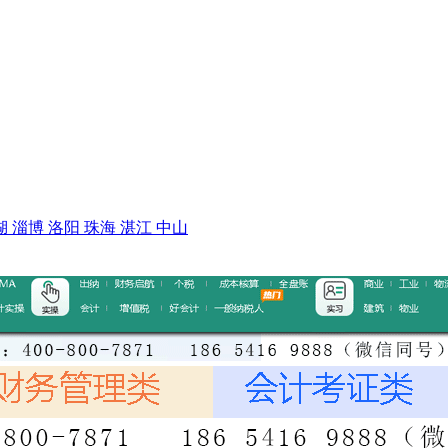
湖
淄博
洛阳
珠海
湛江
中山