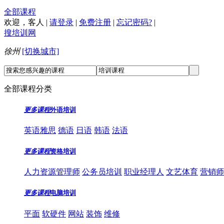
全部课程
欢迎，
客人
|
请登录
|
免费注册
|
忘记密码?
|
搜培训网
徐州
[切换城市]
全部课程分类
更多课程
外语培训
英语雅思
德语
日语
韩语
法语
更多课程
资格培训
人力资源管理师
公务员培训
职业经理人
文艺体育
营销师
更多课程
电脑培训
平面
软硬件
网站
装饰
维修