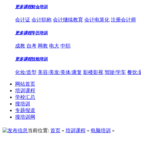
更多课程
财会培训
会计证
会计职称
会计继续教育
会计电算化
注册会计师
更多课程
学历培训
成教
自考
网教
电大
中职
更多课程
技能培训
化妆/造型
美容/美发/美体/康复
影楼影视
驾驶/学车
餐饮/
网站首页
培训课程
学校汇总
搜培训
专题报道
搜培训网
当前位置:
首页
»
培训课程
»
电脑培训
»