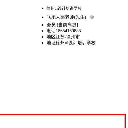
徐州ui设计培训学校
联系人
高老师(先生)
会员
[
当前离线
]
电话
18654169888
地区
江苏-徐州市
地址
徐州ui设计培训学校