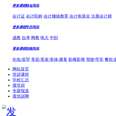
更多课程
财会培训
会计证
会计职称
会计继续教育
会计电算化
注册会计师
更多课程
学历培训
成教
自考
网教
电大
中职
更多课程
技能培训
化妆/造型
美容/美发/美体/康复
影楼影视
驾驶/学车
餐饮/
网站首页
培训课程
学校汇总
搜培训
专题报道
搜培训网