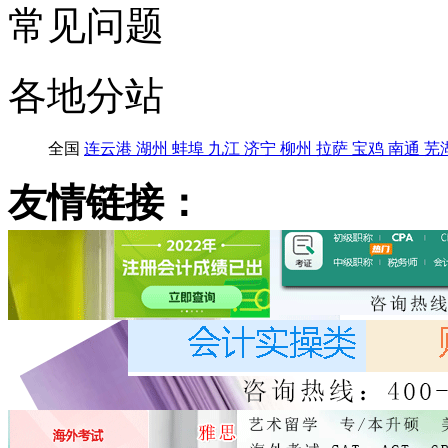
常见问题
各地分站
全国
连云港
湖州
蚌埠
九江
济宁
柳州
拉萨
宝鸡
南通
芜
友情链接：