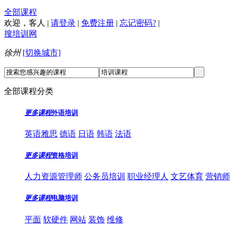
全部课程
欢迎，
客人
|
请登录
|
免费注册
|
忘记密码?
|
搜培训网
徐州
[切换城市]
全部课程分类
更多课程
外语培训
英语雅思
德语
日语
韩语
法语
更多课程
资格培训
人力资源管理师
公务员培训
职业经理人
文艺体育
营销师
更多课程
电脑培训
平面
软硬件
网站
装饰
维修