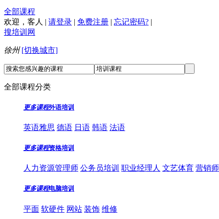
全部课程
欢迎，
客人
|
请登录
|
免费注册
|
忘记密码?
|
搜培训网
徐州
[切换城市]
全部课程分类
更多课程
外语培训
英语雅思
德语
日语
韩语
法语
更多课程
资格培训
人力资源管理师
公务员培训
职业经理人
文艺体育
营销师
更多课程
电脑培训
平面
软硬件
网站
装饰
维修