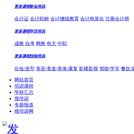
更多课程
财会培训
会计证
会计职称
会计继续教育
会计电算化
注册会计师
更多课程
学历培训
成教
自考
网教
电大
中职
更多课程
技能培训
化妆/造型
美容/美发/美体/康复
影楼影视
驾驶/学车
餐饮/
网站首页
培训课程
学校汇总
搜培训
专题报道
搜培训网