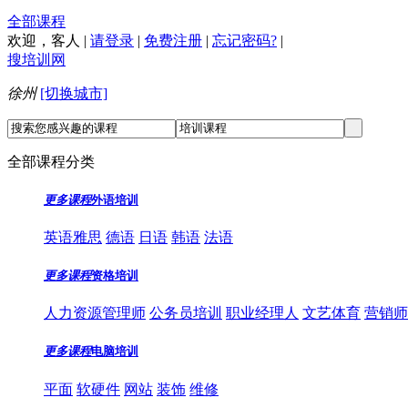
全部课程
欢迎，
客人
|
请登录
|
免费注册
|
忘记密码?
|
搜培训网
徐州
[切换城市]
全部课程分类
更多课程
外语培训
英语雅思
德语
日语
韩语
法语
更多课程
资格培训
人力资源管理师
公务员培训
职业经理人
文艺体育
营销师
更多课程
电脑培训
平面
软硬件
网站
装饰
维修