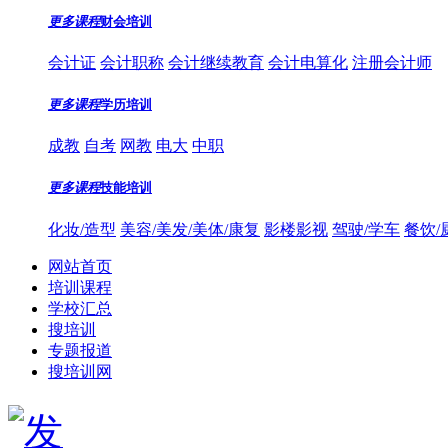
更多课程
财会培训
会计证
会计职称
会计继续教育
会计电算化
注册会计师
更多课程
学历培训
成教
自考
网教
电大
中职
更多课程
技能培训
化妆/造型
美容/美发/美体/康复
影楼影视
驾驶/学车
餐饮/
网站首页
培训课程
学校汇总
搜培训
专题报道
搜培训网