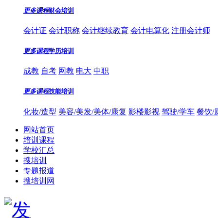
更多课程
财会培训
会计证
会计职称
会计继续教育
会计电算化
注册会计师
更多课程
学历培训
成教
自考
网教
电大
中职
更多课程
技能培训
化妆/造型
美容/美发/美体/康复
影楼影视
驾驶/学车
餐饮/
网站首页
培训课程
学校汇总
搜培训
专题报道
搜培训网