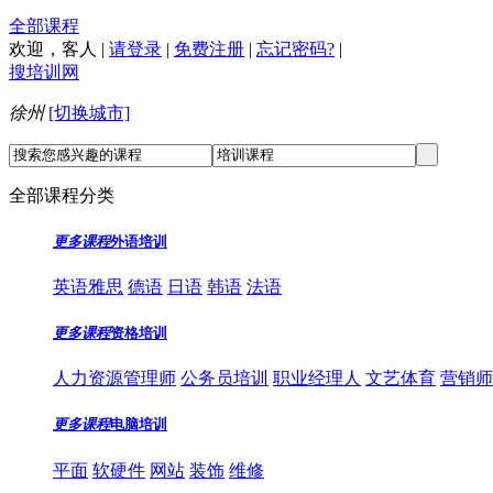
全部课程
欢迎，
客人
|
请登录
|
免费注册
|
忘记密码?
|
搜培训网
徐州
[切换城市]
全部课程分类
更多课程
外语培训
英语雅思
德语
日语
韩语
法语
更多课程
资格培训
人力资源管理师
公务员培训
职业经理人
文艺体育
营销师
更多课程
电脑培训
平面
软硬件
网站
装饰
维修