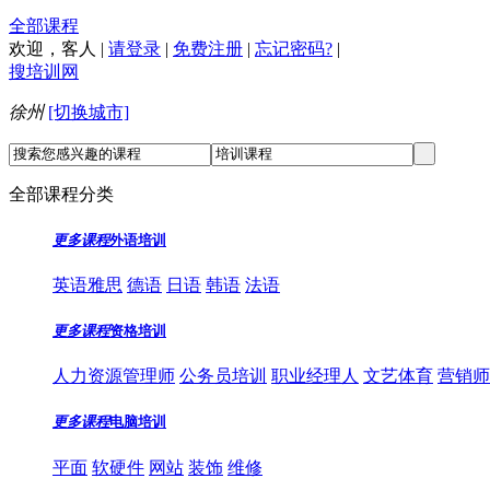
全部课程
欢迎，
客人
|
请登录
|
免费注册
|
忘记密码?
|
搜培训网
徐州
[切换城市]
全部课程分类
更多课程
外语培训
英语雅思
德语
日语
韩语
法语
更多课程
资格培训
人力资源管理师
公务员培训
职业经理人
文艺体育
营销师
更多课程
电脑培训
平面
软硬件
网站
装饰
维修