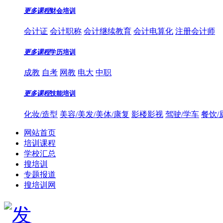
更多课程
财会培训
会计证
会计职称
会计继续教育
会计电算化
注册会计师
更多课程
学历培训
成教
自考
网教
电大
中职
更多课程
技能培训
化妆/造型
美容/美发/美体/康复
影楼影视
驾驶/学车
餐饮/
网站首页
培训课程
学校汇总
搜培训
专题报道
搜培训网