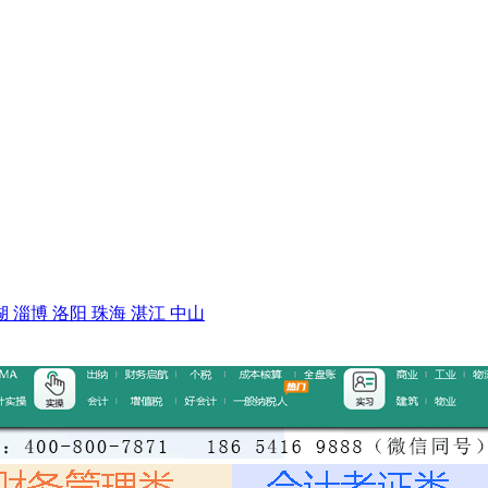
湖
淄博
洛阳
珠海
湛江
中山