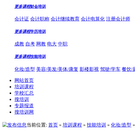
更多课程
财会培训
会计证
会计职称
会计继续教育
会计电算化
注册会计师
更多课程
学历培训
成教
自考
网教
电大
中职
更多课程
技能培训
化妆/造型
美容/美发/美体/康复
影楼影视
驾驶/学车
餐饮/
网站首页
培训课程
学校汇总
搜培训
专题报道
搜培训网
当前位置:
首页
»
培训课程
»
技能培训
»
化妆/造型
»