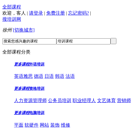
全部课程
欢迎，
客人
|
请登录
|
免费注册
|
忘记密码?
|
搜培训网
徐州
[切换城市]
全部课程分类
更多课程
外语培训
英语雅思
德语
日语
韩语
法语
更多课程
资格培训
人力资源管理师
公务员培训
职业经理人
文艺体育
营销师
更多课程
电脑培训
平面
软硬件
网站
装饰
维修