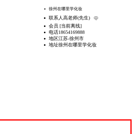
徐州在哪里学化妆
联系人
高老师(先生)
会员
[
当前离线
]
电话
18654169888
地区
江苏-徐州市
地址
徐州在哪里学化妆