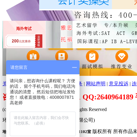
请您留言
请问亲，想咨询什么课程呢？ 方便
关于环球培训网
|
分支机构
|
广告服务
|
网站声明
|
意见投诉
|
连
的话， 留个手机号码，我们电话沟
通说的清楚， 然后短信把地址发给
咨询电话：400-800-7871 QQ:26409641
您！ 或者直接致电：4008007871
高老师
(c)2009-2026 www.peixuncn.net All Rights Reserved
环球培训网™ (合肥寰品信息科技有限公司)
版权所有 所有作品
地址：合肥市庐阳区固镇路3388号旭辉中心1102室