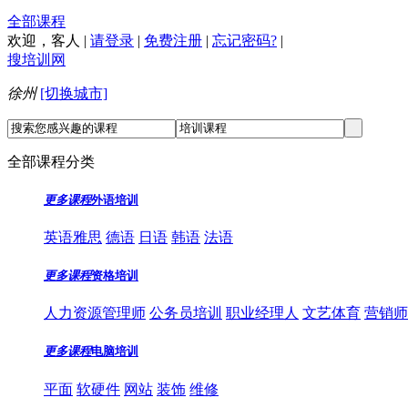
全部课程
欢迎，
客人
|
请登录
|
免费注册
|
忘记密码?
|
搜培训网
徐州
[切换城市]
全部课程分类
更多课程
外语培训
英语雅思
德语
日语
韩语
法语
更多课程
资格培训
人力资源管理师
公务员培训
职业经理人
文艺体育
营销师
更多课程
电脑培训
平面
软硬件
网站
装饰
维修