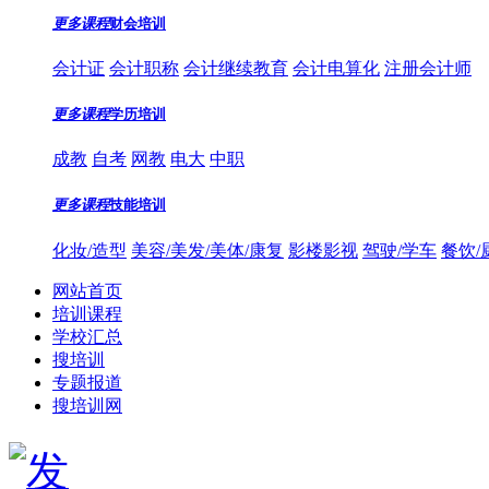
更多课程
财会培训
会计证
会计职称
会计继续教育
会计电算化
注册会计师
更多课程
学历培训
成教
自考
网教
电大
中职
更多课程
技能培训
化妆/造型
美容/美发/美体/康复
影楼影视
驾驶/学车
餐饮/
网站首页
培训课程
学校汇总
搜培训
专题报道
搜培训网