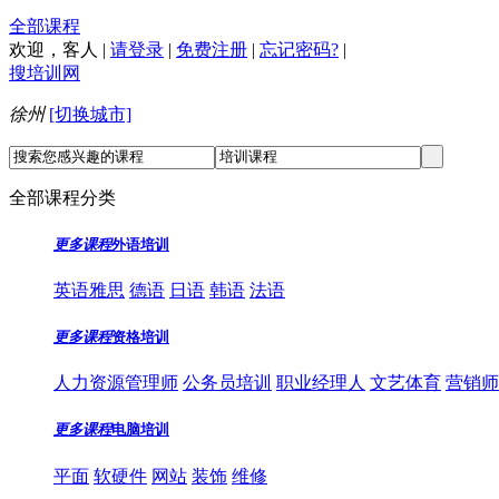
全部课程
欢迎，
客人
|
请登录
|
免费注册
|
忘记密码?
|
搜培训网
徐州
[切换城市]
全部课程分类
更多课程
外语培训
英语雅思
德语
日语
韩语
法语
更多课程
资格培训
人力资源管理师
公务员培训
职业经理人
文艺体育
营销师
更多课程
电脑培训
平面
软硬件
网站
装饰
维修