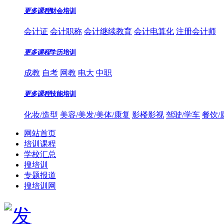
更多课程
财会培训
会计证
会计职称
会计继续教育
会计电算化
注册会计师
更多课程
学历培训
成教
自考
网教
电大
中职
更多课程
技能培训
化妆/造型
美容/美发/美体/康复
影楼影视
驾驶/学车
餐饮/
网站首页
培训课程
学校汇总
搜培训
专题报道
搜培训网