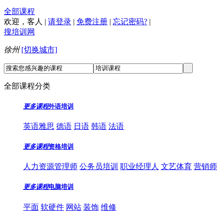
全部课程
欢迎，
客人
|
请登录
|
免费注册
|
忘记密码?
|
搜培训网
徐州
[切换城市]
全部课程分类
更多课程
外语培训
英语雅思
德语
日语
韩语
法语
更多课程
资格培训
人力资源管理师
公务员培训
职业经理人
文艺体育
营销师
更多课程
电脑培训
平面
软硬件
网站
装饰
维修