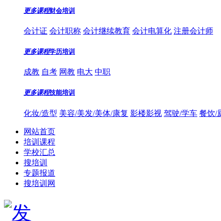
更多课程
财会培训
会计证
会计职称
会计继续教育
会计电算化
注册会计师
更多课程
学历培训
成教
自考
网教
电大
中职
更多课程
技能培训
化妆/造型
美容/美发/美体/康复
影楼影视
驾驶/学车
餐饮/
网站首页
培训课程
学校汇总
搜培训
专题报道
搜培训网