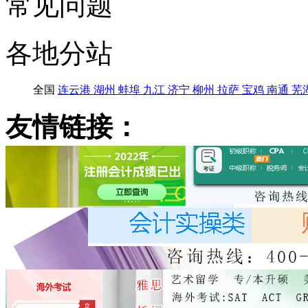
常见问题
各地分站
全国
连云港
湖州
蚌埠
九江
济宁
柳州
拉萨
宝鸡
南通
芜
友情链接：