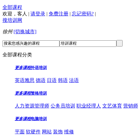
全部课程
欢迎，
客人
|
请登录
|
免费注册
|
忘记密码?
|
搜培训网
徐州
[切换城市]
全部课程分类
更多课程
外语培训
英语雅思
德语
日语
韩语
法语
更多课程
资格培训
人力资源管理师
公务员培训
职业经理人
文艺体育
营销师
更多课程
电脑培训
平面
软硬件
网站
装饰
维修