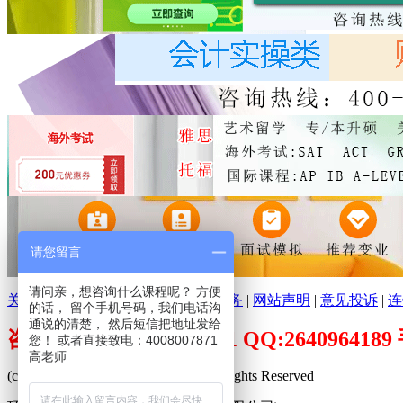
请您留言
请问亲，想咨询什么课程呢？ 方便
关于环球培训网
|
分支机构
|
广告服务
|
网站声明
|
意见投诉
|
连
的话， 留个手机号码，我们电话沟
通说的清楚， 然后短信把地址发给
咨询电话：400-800-7871 QQ:26409641
您！ 或者直接致电：4008007871
高老师
(c)2009-2026 www.peixuncn.net All Rights Reserved