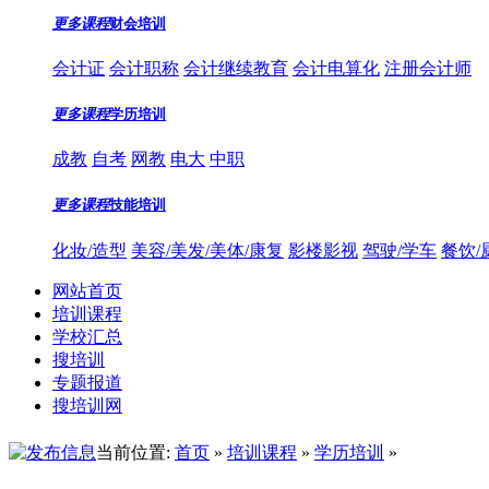
更多课程
财会培训
会计证
会计职称
会计继续教育
会计电算化
注册会计师
更多课程
学历培训
成教
自考
网教
电大
中职
更多课程
技能培训
化妆/造型
美容/美发/美体/康复
影楼影视
驾驶/学车
餐饮/
网站首页
培训课程
学校汇总
搜培训
专题报道
搜培训网
当前位置:
首页
»
培训课程
»
学历培训
»