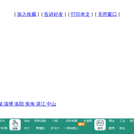
[
加入收藏
] [
告诉好友
] [
打印本文
] [
关闭窗口
]
湖
淄博
洛阳
珠海
湛江
中山