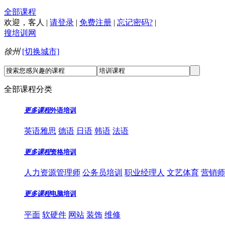
全部课程
欢迎，
客人
|
请登录
|
免费注册
|
忘记密码?
|
搜培训网
徐州
[切换城市]
全部课程分类
更多课程
外语培训
英语雅思
德语
日语
韩语
法语
更多课程
资格培训
人力资源管理师
公务员培训
职业经理人
文艺体育
营销师
更多课程
电脑培训
平面
软硬件
网站
装饰
维修