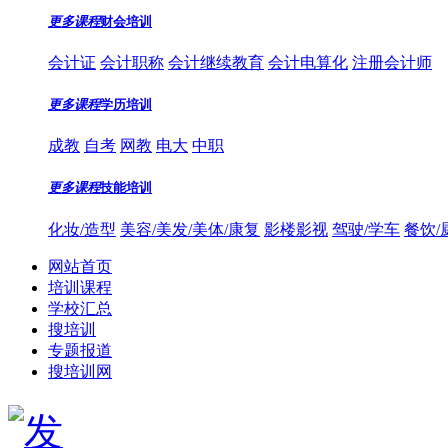
更多课程
财会培训
会计证
会计职称
会计继续教育
会计电算化
注册会计师
更多课程
学历培训
成教
自考
网教
电大
中职
更多课程
技能培训
化妆/造型
美容/美发/美体/康复
影楼影视
驾驶/学车
餐饮/
网站首页
培训课程
学校汇总
搜培训
专题报道
搜培训网