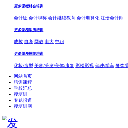
更多课程
财会培训
会计证
会计职称
会计继续教育
会计电算化
注册会计师
更多课程
学历培训
成教
自考
网教
电大
中职
更多课程
技能培训
化妆/造型
美容/美发/美体/康复
影楼影视
驾驶/学车
餐饮/
网站首页
培训课程
学校汇总
搜培训
专题报道
搜培训网