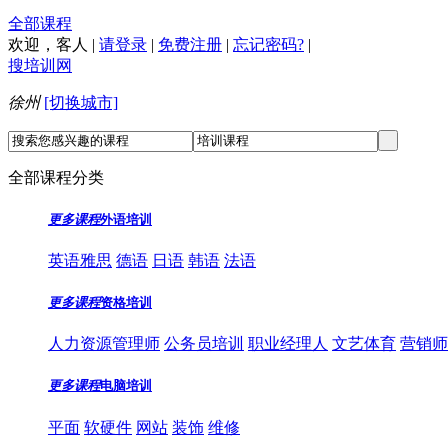
全部课程
欢迎，
客人
|
请登录
|
免费注册
|
忘记密码?
|
搜培训网
徐州
[切换城市]
全部课程分类
更多课程
外语培训
英语雅思
德语
日语
韩语
法语
更多课程
资格培训
人力资源管理师
公务员培训
职业经理人
文艺体育
营销师
更多课程
电脑培训
平面
软硬件
网站
装饰
维修