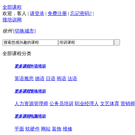
全部课程
欢迎，
客人
|
请登录
|
免费注册
|
忘记密码?
|
搜培训网
徐州
[切换城市]
全部课程分类
更多课程
外语培训
英语雅思
德语
日语
韩语
法语
更多课程
资格培训
人力资源管理师
公务员培训
职业经理人
文艺体育
营销师
更多课程
电脑培训
平面
软硬件
网站
装饰
维修