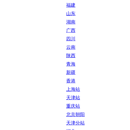
福建
山东
湖南
广西
四川
云南
陕西
青海
新疆
香港
上海站
天津站
重庆站
北京朝阳
天津分站