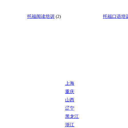
托福阅读培训
(2)
托福口语培
上海
重庆
山西
辽宁
黑龙江
浙江