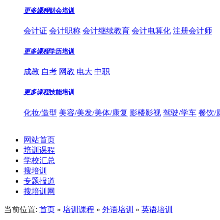
更多课程
财会培训
会计证
会计职称
会计继续教育
会计电算化
注册会计师
更多课程
学历培训
成教
自考
网教
电大
中职
更多课程
技能培训
化妆/造型
美容/美发/美体/康复
影楼影视
驾驶/学车
餐饮/
网站首页
培训课程
学校汇总
搜培训
专题报道
搜培训网
当前位置:
首页
»
培训课程
»
外语培训
»
英语培训