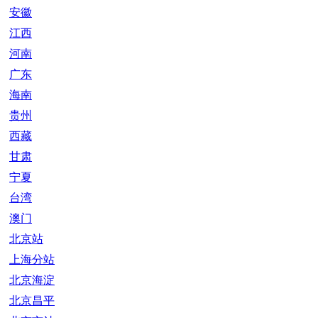
安徽
江西
河南
广东
海南
贵州
西藏
甘肃
宁夏
台湾
澳门
北京站
上海分站
北京海淀
北京昌平