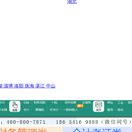
湖北
湖
淄博
洛阳
珠海
湛江
中山