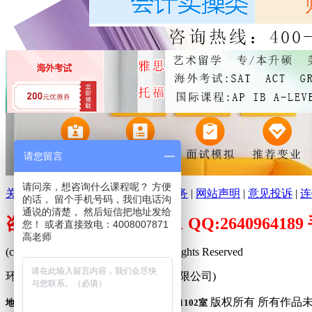
请您留言
请问亲，想咨询什么课程呢？ 方便
关于环球培训网
|
分支机构
|
广告服务
|
网站声明
|
意见投诉
|
连
的话， 留个手机号码，我们电话沟
通说的清楚， 然后短信把地址发给
咨询电话：400-800-7871 QQ:26409641
您！ 或者直接致电：4008007871
高老师
(c)2009-2026 www.peixuncn.net All Rights Reserved
环球培训网™ (合肥寰品信息科技有限公司)
版权所有 所有作品
地址：合肥市庐阳区固镇路3388号旭辉中心1102室