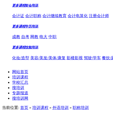
更多课程
财会培训
会计证
会计职称
会计继续教育
会计电算化
注册会计师
更多课程
学历培训
成教
自考
网教
电大
中职
更多课程
技能培训
化妆/造型
美容/美发/美体/康复
影楼影视
驾驶/学车
餐饮/
网站首页
培训课程
学校汇总
搜培训
专题报道
搜培训网
当前位置:
首页
»
培训课程
»
外语培训
»
职称培训