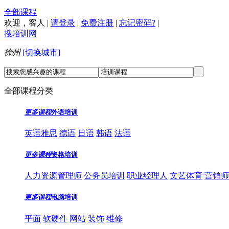
全部课程
欢迎，
客人
|
请登录
|
免费注册
|
忘记密码?
|
搜培训网
徐州
[切换城市]
全部课程分类
更多课程
外语培训
英语雅思
德语
日语
韩语
法语
更多课程
资格培训
人力资源管理师
公务员培训
职业经理人
文艺体育
营销师
更多课程
电脑培训
平面
软硬件
网站
装饰
维修