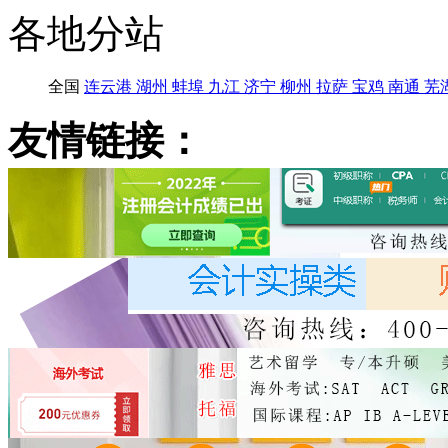
各地分站
全国
连云港
湖州
蚌埠
九江
济宁
柳州
拉萨
宝鸡
南通
芜
友情链接：