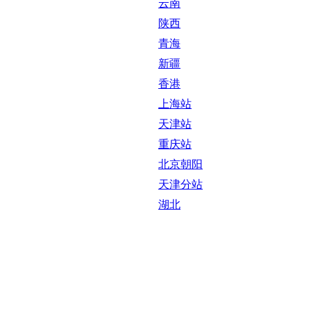
云南
陕西
青海
新疆
香港
上海站
天津站
重庆站
北京朝阳
天津分站
湖北