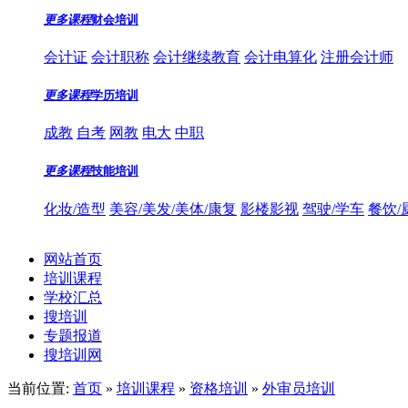
更多课程
财会培训
会计证
会计职称
会计继续教育
会计电算化
注册会计师
更多课程
学历培训
成教
自考
网教
电大
中职
更多课程
技能培训
化妆/造型
美容/美发/美体/康复
影楼影视
驾驶/学车
餐饮/
网站首页
培训课程
学校汇总
搜培训
专题报道
搜培训网
当前位置:
首页
»
培训课程
»
资格培训
»
外审员培训