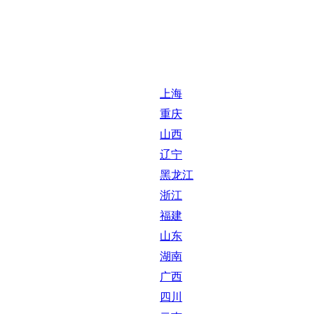
上海
重庆
山西
辽宁
黑龙江
浙江
福建
山东
湖南
广西
四川