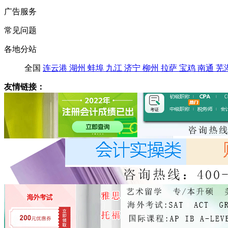
广告服务
常见问题
各地分站
全国
连云港
湖州
蚌埠
九江
济宁
柳州
拉萨
宝鸡
南通
芜
友情链接：