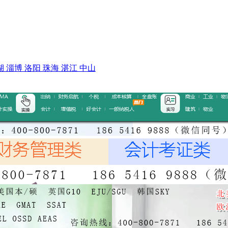
湖
淄博
洛阳
珠海
湛江
中山