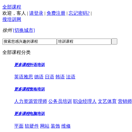
全部课程
欢迎，
客人
|
请登录
|
免费注册
|
忘记密码?
|
搜培训网
徐州
[切换城市]
全部课程分类
更多课程
外语培训
英语雅思
德语
日语
韩语
法语
更多课程
资格培训
人力资源管理师
公务员培训
职业经理人
文艺体育
营销师
更多课程
电脑培训
平面
软硬件
网站
装饰
维修