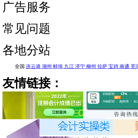
广告服务
常见问题
各地分站
全国
连云港
湖州
蚌埠
九江
济宁
柳州
拉萨
宝鸡
南通
芜
友情链接：