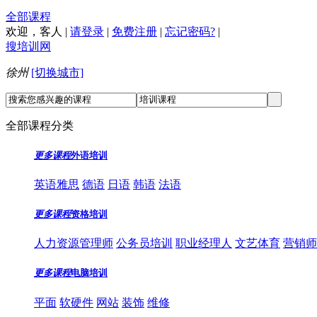
全部课程
欢迎，
客人
|
请登录
|
免费注册
|
忘记密码?
|
搜培训网
徐州
[切换城市]
全部课程分类
更多课程
外语培训
英语雅思
德语
日语
韩语
法语
更多课程
资格培训
人力资源管理师
公务员培训
职业经理人
文艺体育
营销师
更多课程
电脑培训
平面
软硬件
网站
装饰
维修