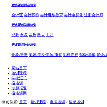
更多课程
财会培训
会计证
会计职称
会计继续教育
会计电算化
注册会计师
更多课程
学历培训
成教
自考
网教
电大
中职
更多课程
技能培训
化妆/造型
美容/美发/美体/康复
影楼影视
驾驶/学车
餐饮/
网站首页
培训课程
学校汇总
搜培训
专题报道
搜培训网
当前位置:
首页
»
培训课程
»
电脑培训
»
速录培训