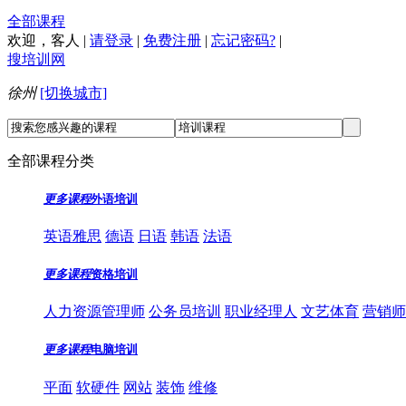
全部课程
欢迎，
客人
|
请登录
|
免费注册
|
忘记密码?
|
搜培训网
徐州
[切换城市]
全部课程分类
更多课程
外语培训
英语雅思
德语
日语
韩语
法语
更多课程
资格培训
人力资源管理师
公务员培训
职业经理人
文艺体育
营销师
更多课程
电脑培训
平面
软硬件
网站
装饰
维修