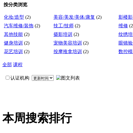
按分类浏览
化妆/造型
(2)
美容/美发/美体/康复
(2)
影楼影
汽车维修/装饰
(2)
技工/技师
(2)
维修
(2
其他技能
(2)
摄影培训
(2)
纹绣培
健身培训
(2)
宠物美容培训
(2)
眼镜验
花艺培训
(2)
按摩推拿培训
(2)
数控模
全部
课程
认证机构
本周搜索排行