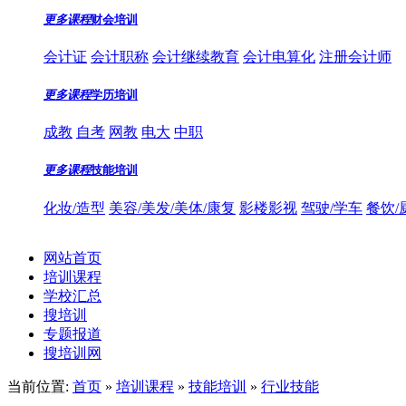
更多课程
财会培训
会计证
会计职称
会计继续教育
会计电算化
注册会计师
更多课程
学历培训
成教
自考
网教
电大
中职
更多课程
技能培训
化妆/造型
美容/美发/美体/康复
影楼影视
驾驶/学车
餐饮/
网站首页
培训课程
学校汇总
搜培训
专题报道
搜培训网
当前位置:
首页
»
培训课程
»
技能培训
»
行业技能