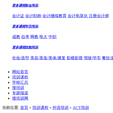
更多课程
财会培训
会计证
会计职称
会计继续教育
会计电算化
注册会计师
更多课程
学历培训
成教
自考
网教
电大
中职
更多课程
技能培训
化妆/造型
美容/美发/美体/康复
影楼影视
驾驶/学车
餐饮/
网站首页
培训课程
学校汇总
搜培训
专题报道
搜培训网
当前位置:
首页
»
培训课程
»
外语培训
»
ACT培训