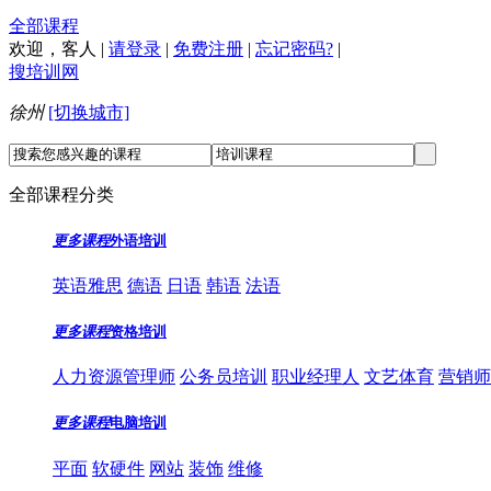
全部课程
欢迎，
客人
|
请登录
|
免费注册
|
忘记密码?
|
搜培训网
徐州
[切换城市]
全部课程分类
更多课程
外语培训
英语雅思
德语
日语
韩语
法语
更多课程
资格培训
人力资源管理师
公务员培训
职业经理人
文艺体育
营销师
更多课程
电脑培训
平面
软硬件
网站
装饰
维修