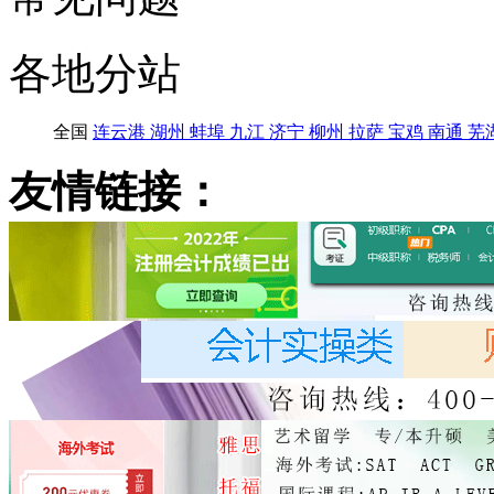
各地分站
全国
连云港
湖州
蚌埠
九江
济宁
柳州
拉萨
宝鸡
南通
芜
友情链接：